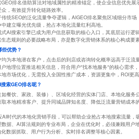
搜索GEO排名借助算法对地域属性的精准锚定，使企业信息优先展
受众，有效提升转化链路效率。
于传统SEO的泛化流量争夺逻辑，AIGEO排名聚焦区域细分市
争中建立曝光优先级，抢占本地化流量红利高地。
成式AI搜索引擎已成为用户信息获取的核心入口，其底层运行逻辑
搜索生态规则的必要战略布局，亦是数字化营销体系的核心构成要
哪些优势？
户均为本地潜在客户，点击后的到店或咨询转化概率远高于泛流
据用户地理位置推送相关信息，符合用户"找本地服务"的核心需求
本地市场优化，无需投入全国性推广成本，资源更集中，ROI更
I搜索GEO排名呢？
（如餐饮、家政、装修）、区域化经营的实体门店、本地化服务公
获取本地精准客户、提升同城品牌知名度、降低泛流量营销成本的
顺应AI时代的本地化营销手段，可以帮助企业抢占本地搜索流量，
数据、AI算法规则的专业布局，企业在优化时，必须兼顾用户地
本地化数据抓取、用户行为分析、实时排名调整等核心因素。